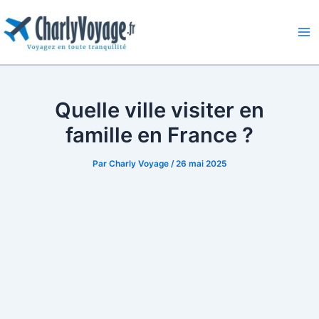
Aller
au
contenu
Ma
Me
Quelle ville visiter en
famille en France ?
Par
Charly Voyage
/
26 mai 2025