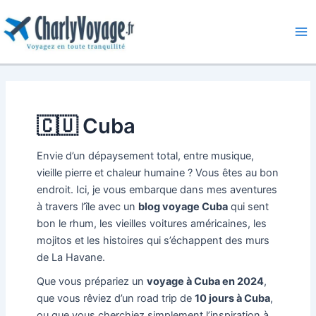
Aller
au
contenu
Ma
Me
🇨🇺 Cuba
Envie d’un dépaysement total, entre musique,
vieille pierre et chaleur humaine ? Vous êtes au bon
endroit. Ici, je vous embarque dans mes aventures
à travers l’île avec un
blog voyage Cuba
qui sent
bon le rhum, les vieilles voitures américaines, les
mojitos et les histoires qui s’échappent des murs
de La Havane.
Que vous prépariez un
voyage à Cuba en 2024
,
que vous rêviez d’un road trip de
10 jours à Cuba
,
ou que vous cherchiez simplement l’inspiration à