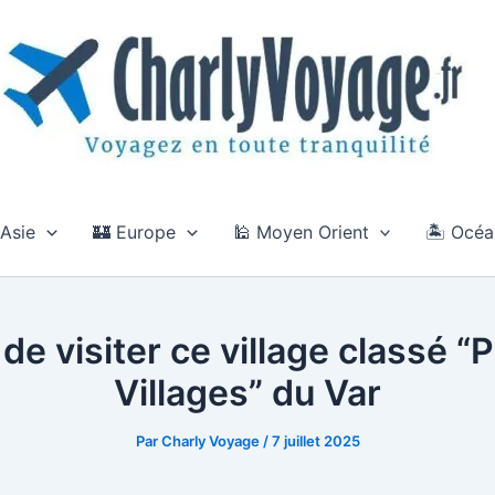
 Asie
🏰 Europe
🕌 Moyen Orient
🏝️ Océa
 de visiter ce village classé “
Villages” du Var
Par
Charly Voyage
/
7 juillet 2025