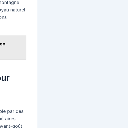
 montagne
oyau naturel
ons
 en
our
ble par des
néraires
 avant-goût