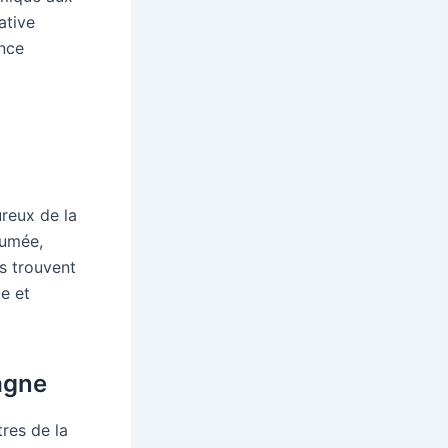
ative
nce
ureux de la
fumée,
s trouvent
ce et
agne
res de la