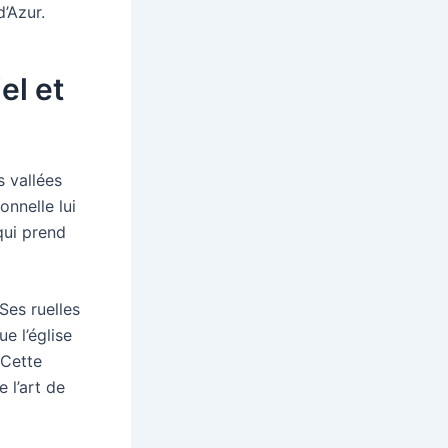
d’Azur.
el et
s vallées
onnelle lui
qui prend
Ses ruelles
e l’église
 Cette
 l’art de