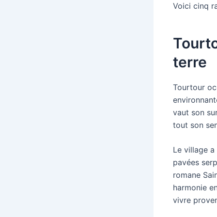
Voici cinq r
Tourto
terre
Tourtour oc
environnante
vaut son sur
tout son se
Le village a
pavées serpe
romane Sain
harmonie ent
vivre proven