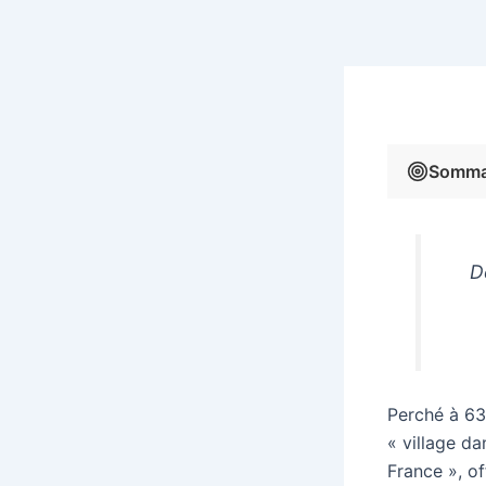
Sommai
D
Perché à 63
« village da
France », of