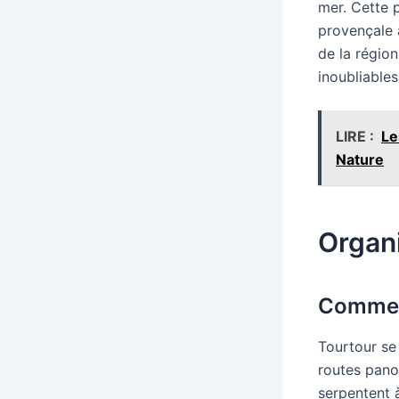
mer. Cette 
provençale 
de la régio
inoubliables
LIRE :
Le
Nature
Organi
Commen
Tourtour se
routes panor
serpentent 