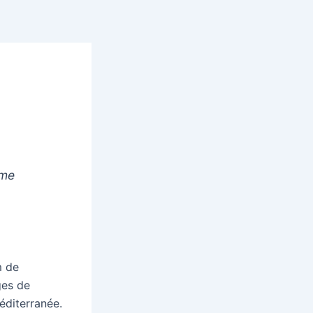
ème
m de
ges de
éditerranée.