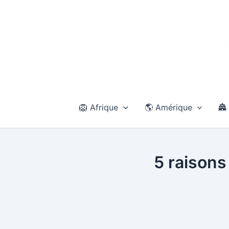
Aller
au
contenu
🦁 Afrique
🌎 Amérique
🏯
5 raisons