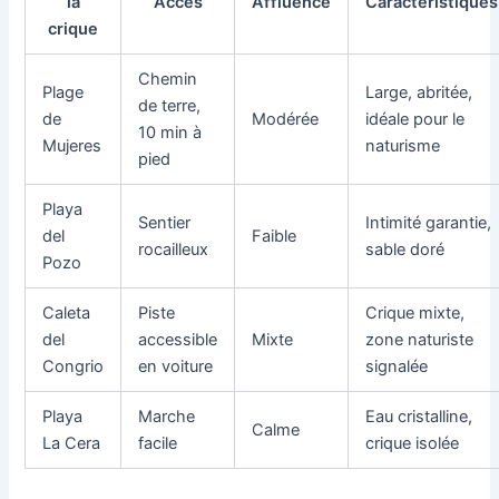
la
Accès
Affluence
Caractéristiques
crique
Chemin
Plage
Large, abritée,
de terre,
de
Modérée
idéale pour le
10 min à
Mujeres
naturisme
pied
Playa
Sentier
Intimité garantie,
del
Faible
rocailleux
sable doré
Pozo
Caleta
Piste
Crique mixte,
del
accessible
Mixte
zone naturiste
Congrio
en voiture
signalée
Playa
Marche
Eau cristalline,
Calme
La Cera
facile
crique isolée