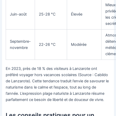
Mieux
privilé
Juin-août
25-28 °C
Élevée
les cr
secrè
Atmo
Septembre-
déten
22-26 °C
Modérée
novembre
mété
cléme
En 2023, près de 18 % des visiteurs à Lanzarote ont
préféré voyager hors vacances scolaires (Source : Cabildo
de Lanzarote). Cette tendance traduit l’envie de savourer le
naturisme dans le calme et l’espace, tout au long de
l’année. L’expression plage naturiste à Lanzarote résume
parfaitement ce besoin de liberté et de douceur de vivre.
Les conseils pratiques pour un