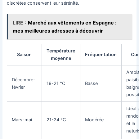
discrètes conservent leur sérénité.
LIRE :
Marché aux vêtements en Espagne :
mes meilleures adresses à découvrir
Température
Saison
Fréquentation
Con
moyenne
Ambi
Décembre-
paisib
19-21 °C
Basse
février
baign
possi
Idéal 
rand
Mars-mai
21-24 °C
Modérée
et le
natur