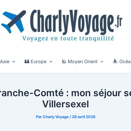
 Asie
🏰 Europe
🕌 Moyen Orient
🏝️ Océa
ranche-Comté : mon séjour s
Villersexel
Par
Charly Voyage
/
28 avril 2026