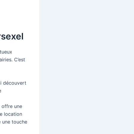
rsexel
stueux
iries. C’est
ai découvert
e
l offre une
e location
e une touche