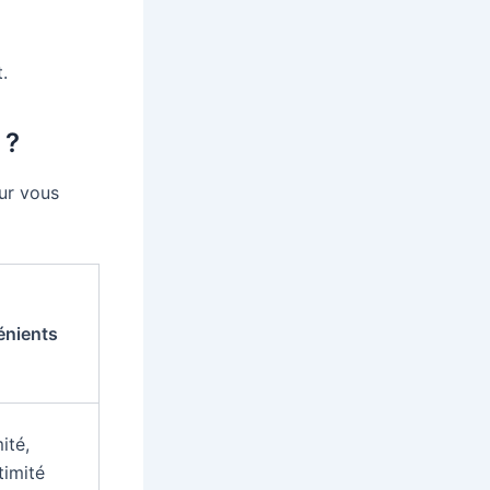
.
 ?
our vous
énients
ité,
timité