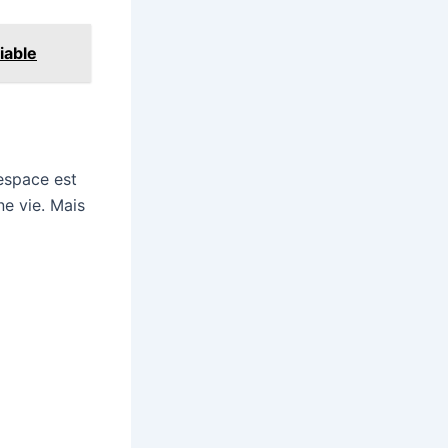
iable
’espace est
ne vie. Mais