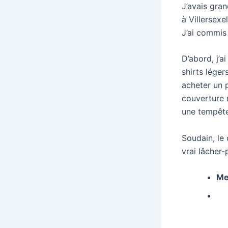
J’avais gra
à Villersexe
J’ai commis
D’abord, j’
shirts léger
acheter un p
couverture 
une tempête 
Soudain, le
vrai lâcher-
Me