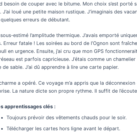
nd besoin de couper avec le bitume. Mon choix s’est porté s
l. J’ai loué une petite maison rustique. J’imaginais des vacan
 quelques erreurs de débutant.
ai sous-estimé l’amplitude thermique. J’avais emporté uniqu
s. Erreur fatale ! Les soirées au bord de l’Ognon sont fraîche
ull en urgence. Ensuite, j’ai cru que mon GPS fonctionnerai
réseau est parfois capricieuse. J’étais comme un chamelier
de sable. J’ai dû apprendre à lire une carte papier.
 charme a opéré. Ce voyage m’a appris que la déconnexion 
prise. La nature dicte son propre rythme. Il suffit de l’écoute
s apprentissages clés :
Toujours prévoir des vêtements chauds pour le soir.
Télécharger les cartes hors ligne avant le départ.