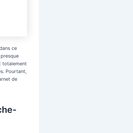
dans ce
, presque
t totalement
és. Pourtant,
arnet de
che-