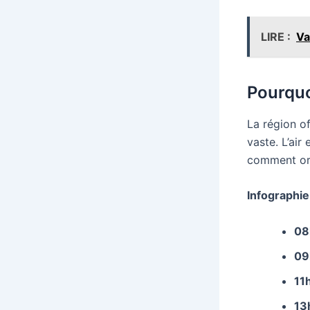
LIRE :
Va
Pourquo
La région o
vaste. L’ai
comment org
Infographie 
08
09
11
13