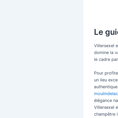
Le gui
Villersexel
domine la va
le cadre par
Pour profite
un lieu exce
authentique
moulindelac
élégance nat
Villersexel
champêtre ir