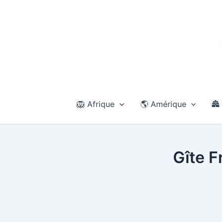
Aller
au
contenu
🦁 Afrique
🌎 Amérique
🏯
Gîte F