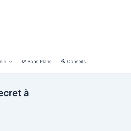
nie
💸 Bons Plans
🧭 Conseils
ecret à