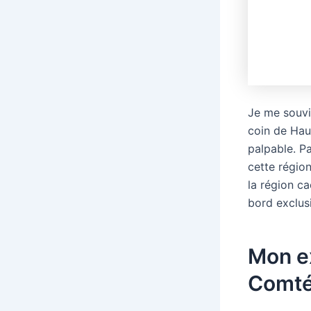
Je me souvi
coin de Hau
palpable. P
cette région
la région c
bord exclusi
Mon e
Comt