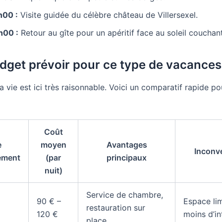
h00 :
Visite guidée du célèbre château de Villersexel.
h00 :
Retour au gîte pour un apéritif face au soleil couchant
dget prévoir pour ce type de vacances
a vie est ici très raisonnable. Voici un comparatif rapide p
Coût
e
moyen
Avantages
Inconv
ement
(par
principaux
nuit)
Service de chambre,
90 € –
Espace lim
restauration sur
120 €
moins d’in
place